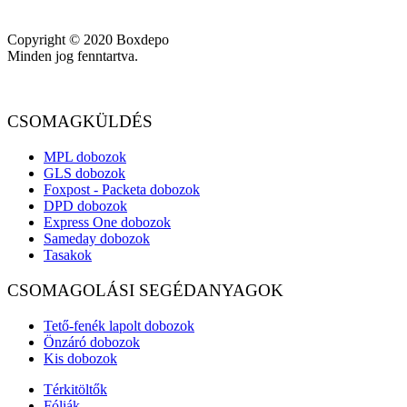
ÁSZF
Adatkezelés
Rólunk
A webhely a tartalom megjelenítéséhez és a felhasználói
élmény javításához cookie-kat használ. A Cookiek (sütik)
használatáról az
adatkezelés
linkre kattintva találsz bővebb
tájékoztatást és beállítási lehetőséget.
Cookie beállítások
Kijelöltek
elfogadása
Összes elfogadása
Bezár
Privacy Overview
This website uses cookies to improve your experience while you
navigate through the website. Out of these cookies, the cookies that
are categorized as necessary are stored on your browser as they are
essential for the working of basic functionalities of the website. We
also use third-party cookies that help us analyze and understand how
you use this website. These cookies will be stored in your browser
only with your consent. You also have the option to opt-out of these