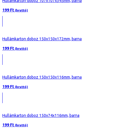
Hullámkarton doboz 225x175x125mm, barna
290
Ft
(bruttó)
Előző
Oldal
1
Oldal
2
Oldal
3
Oldal
4
Oldal
5
Következő
Copyright © 2020 Boxdepo
Minden jog fenntartva.
CSOMAGKÜLDÉS
MPL dobozok
GLS dobozok
Foxpost - Packeta dobozok
DPD dobozok
Express One dobozok
Sameday dobozok
Tasakok
CSOMAGOLÁSI SEGÉDANYAGOK