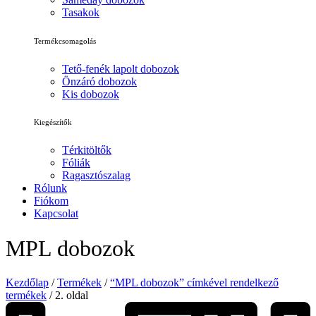
Tasakok
Termékcsomagolás
Tető-fenék lapolt dobozok
Önzáró dobozok
Kis dobozok
Kiegészítők
Térkitöltők
Fóliák
Ragasztószalag
Rólunk
Fiókom
Kapcsolat
MPL dobozok
Kezdőlap
/
Termékek
/
“MPL dobozok” címkével rendelkező
termékek
/ 2. oldal