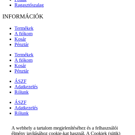
cookies. But opting out of some of these cookies may have an effect
on your browsing experience.
Necessary
Necessary
Mindig engedélyezve
Necessary cookies are absolutely essential for the website to
function properly. This category only includes cookies that ensures
basic functionalities and security features of the website. These
cookies do not store any personal information.
Uncategorized
uncategorized
Undefined cookies are those that are being analyzed and have not
been classified into a category as yet.
Analytics
analytics
Analytical cookies are used to understand how visitors interact with
the website. These cookies help provide information on metrics the
number of visitors, bounce rate, traffic source, etc.
Performance