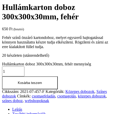
Hullámkarton doboz
300x300x30mm, fehér
650
Ft
(bruttó)
Fehér színű önzáró kartondoboz, melyet egyszerű hajtogatással
könnyen használatra készre tudja elkészíteni. Rögzíteni és zárni az
erre kialakított füllel tudja.
20 készleten (utánrendelhető)
Hullámkarton doboz 300x300x30mm, fehér mennyiség
Kosárba teszem
Cikkszám:
2021-07-457-F
Kategóriák:
Közepes dobozok
,
Színes
dobozok
Címkék:
csomagfeladás
,
csomagolás
,
közepes dobozok
,
színes doboz
,
webshopoknak
Leírás
További információk