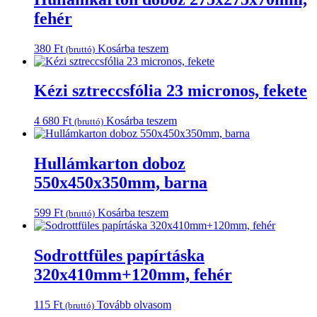
fehér
380
Ft
Kosárba teszem
(bruttó)
Kézi sztreccsfólia 23 micronos, fekete
4 680
Ft
Kosárba teszem
(bruttó)
Hullámkarton doboz
550x450x350mm, barna
599
Ft
Kosárba teszem
(bruttó)
Sodrottfüles papírtáska
320x410mm+120mm, fehér
115
Ft
Tovább olvasom
(bruttó)