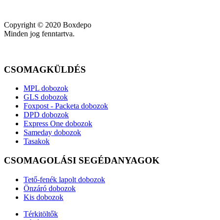
Copyright © 2020 Boxdepo
Minden jog fenntartva.
CSOMAGKÜLDÉS
MPL dobozok
GLS dobozok
Foxpost - Packeta dobozok
DPD dobozok
Express One dobozok
Sameday dobozok
Tasakok
CSOMAGOLÁSI SEGÉDANYAGOK
Tető-fenék lapolt dobozok
Önzáró dobozok
Kis dobozok
Térkitöltők