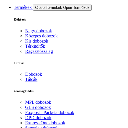
Termékek
Close Termékek
Open Termékek
Költözés
Nagy dobozok
Közepes dobozok
Kis dobozok
Térkitöltők
Ragasztószalag
Tárolás
Dobozok
Tálcák
Csomagküldés
MPL dobozok
GLS dobozok
Foxpost - Packeta dobozok
DPD dobozok
Express One dobozok
Sameday dobozok