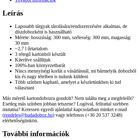
Leírás
Laposabb tárgyak tárolására/rendszerezésére alkalmas, de
díszdobozként is használható
Mérete: hosszúság: 300 mm, szélesség: 300 mm, magasság:
30 mm
~2,7 l űrtartalom
3 rétegű kartonból készült
Kiterítve szállítjuk
100%-ban környezetbarát
Nincs mennyiségi korlát a vásárlásnál, mi bármelyik dobozból
kis és nagy tételben is tudunk küldeni
Több színben kapható, amelyet a készletünkben ki tud
választani
Más méretű kartondobozra gondolt? Nem találta meg a megfelelőt?
Esetleg más színben jobban tetszene? Logóval, felirattal szebben
mutatna? Keressen egyedi ajánlattal kapcsolatban minket e-mail
(
rendeles@budadoboz.hu
) vagy telefonos (+36 20 537 3248)
elérhetőségünkön.
További információk