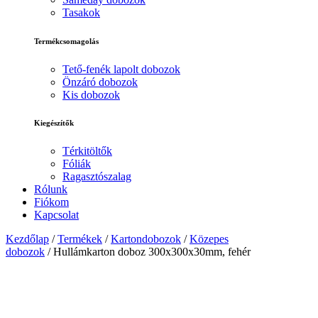
Tasakok
Termékcsomagolás
Tető-fenék lapolt dobozok
Önzáró dobozok
Kis dobozok
Kiegészítők
Térkitöltők
Fóliák
Ragasztószalag
Rólunk
Fiókom
Kapcsolat
Kezdőlap
/
Termékek
/
Kartondobozok
/
Közepes
dobozok
/ Hullámkarton doboz 300x300x30mm, fehér