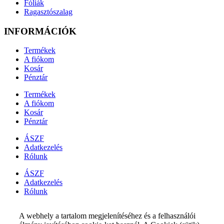
Fóliák
Ragasztószalag
INFORMÁCIÓK
Termékek
A fiókom
Kosár
Pénztár
Termékek
A fiókom
Kosár
Pénztár
ÁSZF
Adatkezelés
Rólunk
ÁSZF
Adatkezelés
Rólunk
A webhely a tartalom megjelenítéséhez és a felhasználói