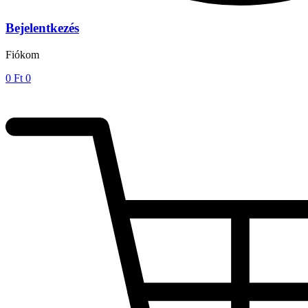
Bejelentkezés
Fiókom
0
Ft
0