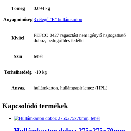
Tömeg
0.094 kg
Anyagminőség
3 rétegű “E” hullámkarton
FEFCO 0427 ragasztást nem igénylő hajtogatható
Kivitel
doboz, bedugófüles fedéllel
Szín
fehér
Terhelhetőség
~10 kg
Anyag
hullámkarton, hullámpapír lemez (HPL)
Kapcsolódó termékek
Hullámkarton doboz 275x275x70mm,