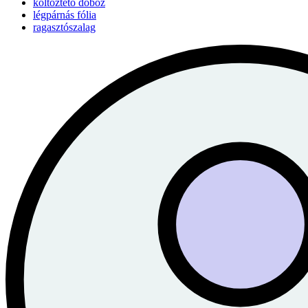
költöztető doboz
légpárnás fólia
ragasztószalag