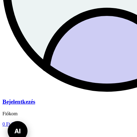
Bejelentkezés
Fiókom
0
Ft
0
AI