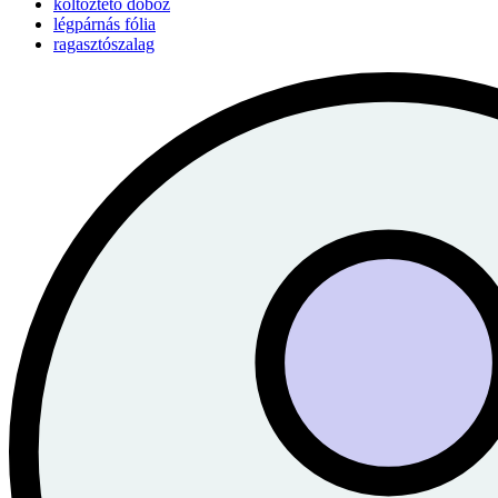
költöztető doboz
légpárnás fólia
ragasztószalag